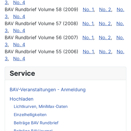
3
,
No. 4
BAV Rundbrief Volume 58 (2009)
No. 1
,
No. 2
,
No.
3
,
No. 4
BAV Rundbrief Volume 57 (2008)
No. 1
,
No. 2
,
No.
3
,
No. 4
BAV Rundbrief Volume 56 (2007)
No. 1
,
No. 2
,
No.
3
,
No. 4
BAV Rundbrief Volume 55 (2006)
No. 1
,
No. 2
,
No.
3
,
No. 4
Service
BAV-Veranstaltungen - Anmeldung
Hochladen
Lichtkurven, MiniMax-Daten
Einzelhelligkeiten
Beiträge BAV Rundbrief
Beiträge BAVJournal