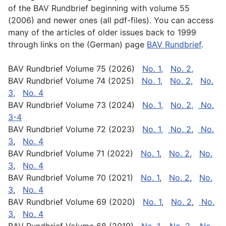
of the BAV Rundbrief beginning with volume 55
(2006) and newer ones (all pdf-files). You can access
many of the articles of older issues back to 1999
through links on the (German) page
BAV Rundbrief
.
BAV Rundbrief Volume 75 (2026)
No. 1,
No. 2,
BAV Rundbrief Volume 74 (2025)
No. 1,
No. 2,
No.
3,
No. 4
BAV Rundbrief Volume 73 (2024)
No. 1,
No. 2,
No.
3-4
BAV Rundbrief Volume 72 (2023)
No. 1,
No. 2
,
No.
3
,
No. 4
BAV Rundbrief Volume 71 (2022)
No. 1
,
No. 2
,
No.
3
,
No. 4
BAV Rundbrief Volume 70 (2021)
No. 1
,
No. 2
,
No.
3
,
No. 4
BAV Rundbrief Volume 69 (2020)
No. 1
,
No. 2
,
No.
3
,
No. 4
BAV Rundbrief Volume 68 (2019)
No. 1
,
No. 2
,
No.