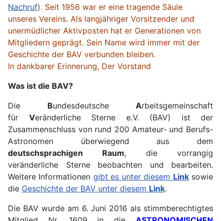
Nachruf
). Seit 1956 war er eine tragende Säule
unseres Vereins. Als langjähriger Vorsitzender und
unermüdlicher Aktivposten hat er Generationen von
Mitgliedern geprägt. Sein Name wird immer mit der
Geschichte der BAV verbunden bleiben.
In dankbarer Erinnerung, Der Vorstand
Was ist die BAV?
Die
B
undesdeutsche
A
rbeitsgemeinschaft
für
V
eränderliche Sterne e.V. (BAV) ist der
Zusammenschluss von rund 200 Amateur- und Berufs-
Astronomen überwiegend aus dem
deutschsprachigen Raum
, die vorrangig
veränderliche Sterne beobachten und bearbeiten.
Weitere Informationen
gibt es unter diesem
Link
sowie
die
Geschichte der BAV unter diesem
Link
.
Die BAV wurde am 6. Juni 2016 als stimmberechtigtes
Mitglied Nr. 1609 in die
ASTRONOMISCHEN