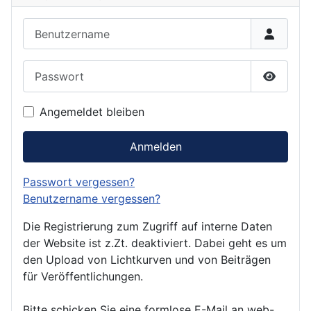
Benutzername
Passwort
Passwor
Angemeldet bleiben
Anmelden
Passwort vergessen?
Benutzername vergessen?
Die Registrierung zum Zugriff auf interne Daten
der Website ist z.Zt. deaktiviert. Dabei geht es um
den Upload von Lichtkurven und von Beiträgen
für Veröffentlichungen.
Bitte schicken Sie eine formlose E-Mail an web-