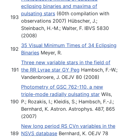
eclipsing binaries and maxima of
pulsating stars
(60th compilation with
193
observations 2007) Hübscher, J.;
Steinbach, H.-M.; Walter, F. IBVS 5830
(2008)
35 Visual Minimum Times of 34 Eclipsing
192
Binaries
Meyer, R.
Three new variable stars in the field of
191
the RR Lyrae star GY Peg
Hambsch, F.-W.;
Vandenbroere, J. OEJV 80 (2008)
Photometry of GSC 762-110, a new
triple-mode radially pulsating star
Wils,
190
P.; Rozakis, I.; Kleidis, S.; Hambsch, F.-J.;
Bernhard, K. Astron. Astrophys. 487, 865
(2007)
New long period RS CVn variables in the
189
NSVS database
Bernhard, K. OEJV 78