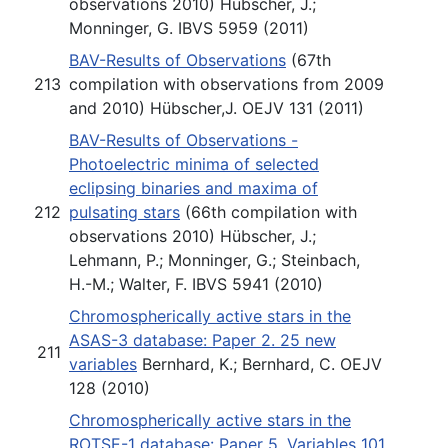
observations 2010) Hübscher, J.;
Monninger, G. IBVS 5959 (2011)
BAV-Results of Observations
(67th
213
compilation with observations from 2009
and 2010) Hübscher,J. OEJV 131 (2011)
BAV-Results of Observations -
Photoelectric minima of selected
eclipsing binaries and maxima of
212
pulsating stars
(66th compilation with
observations 2010) Hübscher, J.;
Lehmann, P.; Monninger, G.; Steinbach,
H.-M.; Walter, F. IBVS 5941 (2010)
Chromospherically active stars in the
ASAS-3 database: Paper 2. 25 new
211
variables
Bernhard, K.; Bernhard, C. OEJV
128 (2010)
Chromospherically active stars in the
ROTSE-1 database: Paper 5. Variables 101