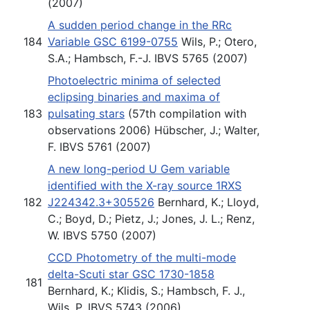
(2007)
A sudden period change in the RRc
184
Variable GSC 6199-0755
Wils, P.; Otero,
S.A.; Hambsch, F.-J. IBVS 5765 (2007)
Photoelectric minima of selected
eclipsing binaries and maxima of
183
pulsating stars
(57th compilation with
observations 2006) Hübscher, J.; Walter,
F. IBVS 5761 (2007)
A new long-period U Gem variable
identified with the X-ray source 1RXS
182
J224342.3+305526
Bernhard, K.; Lloyd,
C.; Boyd, D.; Pietz, J.; Jones, J. L.; Renz,
W. IBVS 5750 (2007)
CCD Photometry of the multi-mode
delta-Scuti star GSC 1730-1858
181
Bernhard, K.; Klidis, S.; Hambsch, F. J.,
Wils, P. IBVS 5743 (2006)