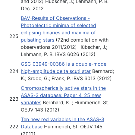
and 2012) Hübscher, J.; Lehmann, P. B.
Dec. 2012
BAV-Results of Observations -
Photoelectric minima of selected
eclipsing binaries and maxima of
225
pulsating stars
(72nd compilation with
observations 2011/2012) Hübscher, J.;
Lehmann, P. B. IBVS 6026 (2012)
GSC 03949-00386 is a double-mode
224
high-amplitude delta scuti star
Bernhard;
K.; Srdoc; G.; Frank; P. IBVS 6013 (2012)
Chromospherically active stars in the
ASAS-3 database: Paper 4. 25 new
223
variables
Bernhard, K. ; Hümmerich, St.
OEJV 143 (2012)
Ten new red variables in the ASAS-3
222
Database
Hümmerich, St. OEJV 145
(2012)