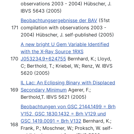
observations 2003 - 2004) Hübscher, J.
IBVS 5643 (2005)
Beobachtungsergebnisse der BAV
(51st
171
compilation with observations 2003 -
2004) Hübscher, J. self-published (2005)
A new bright U Gem Variable Identified
with the X-Ray Source 1RXS
170
J053234.9+624755
Bernhard, K.; Lloyd,
C; Berthold, T.; Kriebel, W.; Renz, W. IBVS
5620 (2005)
IL Lac: An Eclipsing Binary with Displaced
169
Secondary Minimum
Agerer, F.;
Berthold,T. IBVS 5621 (2005)
Beobachtungen von GSC 2144.1499 = Brh
V152, GSC 1830.1432 = Brh V129 und
GSC 1419.0091 = Brh V132
Bernhard, K.;
168
Frank, P.; Moschner, W.; Proksch, W. self-