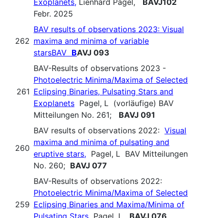
Exoplanets,
Lienhard Pagel,
BAVJ102
Febr. 2025
BAV results of observations 2023: Visual
262
maxima and minima of variable
starsBAV
B
AVJ 093
BAV-Results of observations 2023 -
Photoelectric Minima/Maxima of Selected
261
Eclipsing Binaries, Pulsating Stars and
Exoplanets
Pagel, L (vorläufige) BAV
Mitteilungen No. 261;
BAVJ 091
BAV results of observations 2022:
Visual
maxima and minima of pulsating and
260
eruptive stars,
Pagel, L BAV Mitteilungen
No. 260;
BAVJ 077
BAV-Results of observations 2022:
Photoelectric Minima/Maxima of Selected
259
Eclipsing Binaries and Maxima/Minima of
Pulsating Stars
Pagel, L.
BAVJ 076