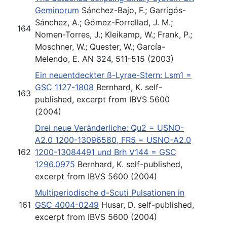
Geminorum
Sánchez-Bajo, F.; Garrigós-
Sánchez, A.; Gómez-Forrellad, J. M.;
164
Nomen-Torres, J.; Kleikamp, W.; Frank, P.;
Moschner, W.; Quester, W.; García-
Melendo, E. AN 324, 511-515 (2003)
Ein neuentdeckter ß-Lyrae-Stern: Lsm1 =
GSC 1127-1808
Bernhard, K. self-
163
published, excerpt from IBVS 5600
(2004)
Drei neue Veränderliche: Qu2 = USNO-
A2.0 1200-13096580, FR5 = USNO-A2.0
162
1200-13084491 und Brh V144 = GSC
1296.0975
Bernhard, K. self-published,
excerpt from IBVS 5600 (2004)
Multiperiodische d-Scuti Pulsationen in
161
GSC 4004-0249
Husar, D. self-published,
excerpt from IBVS 5600 (2004)