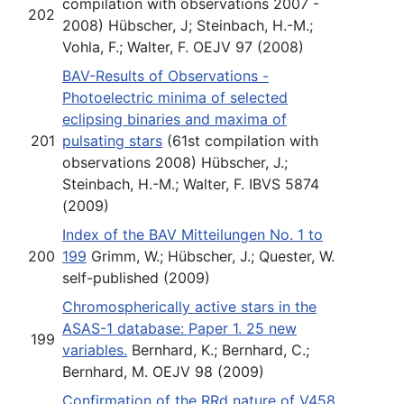
compilation with observations 2007 -
202
2008) Hübscher, J; Steinbach, H.-M.;
Vohla, F.; Walter, F. OEJV 97 (2008)
BAV-Results of Observations -
Photoelectric minima of selected
eclipsing binaries and maxima of
201
pulsating stars
(61st compilation with
observations 2008) Hübscher, J.;
Steinbach, H.-M.; Walter, F. IBVS 5874
(2009)
Index of the BAV Mitteilungen No. 1 to
200
199
Grimm, W.; Hübscher, J.; Quester, W.
self-published (2009)
Chromospherically active stars in the
ASAS-1 database: Paper 1. 25 new
199
variables.
Bernhard, K.; Bernhard, C.;
Bernhard, M. OEJV 98 (2009)
Confirmation of the RRd nature of V458