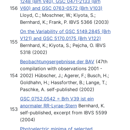
1248 (Brh V40), GSC 0471-2133 (Brh
156
V60) and GSC 0763-0572 (Brh V103)
Lloyd, C.; Moschner, W.; Kiyota, S.;
Bernhard, K.; Frank, P. IBVS 5366 (2003)
On the Variability of GSC 5149.2845 (Brh
V121) and GSC 5170.0175 (Brh V122)
155
Bernhard, K.; Kiyota, S.; Pejcha, O. IBVS
5318 (2002)
Beobachtungsergebnisse der BAV
(47th
compilation with observations 2001 -
154
2002) Hübscher, J.; Agerer, F.; Busch, H.;
Goldhahn, H.; Hassforther, B.; Lange, T.;
Paschke, A. self-published (2002)
GSC 0752.0542 = Brh V39 ist ein
anormaler RR-Lyrae-Stern
Bernhard, K.
153
self-published, excerpt from IBVS 5599
(2004)
Photoelectric minima of selected