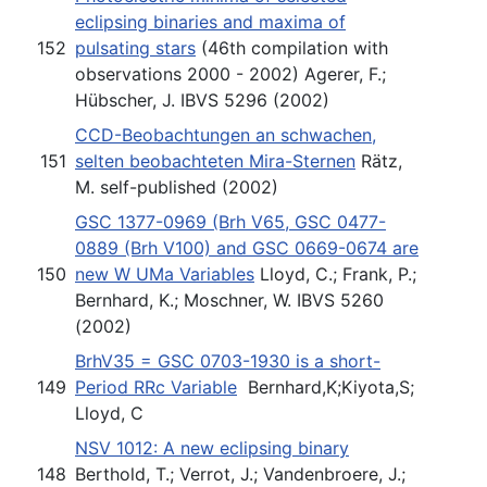
eclipsing binaries and maxima of
152
pulsating stars
(46th compilation with
observations 2000 - 2002) Agerer, F.;
Hübscher, J. IBVS 5296 (2002)
CCD-Beobachtungen an schwachen,
151
selten beobachteten Mira-Sternen
Rätz,
M. self-published (2002)
GSC 1377-0969 (Brh V65, GSC 0477-
0889 (Brh V100) and GSC 0669-0674 are
150
new W UMa Variables
Lloyd, C.; Frank, P.;
Bernhard, K.; Moschner, W. IBVS 5260
(2002)
BrhV35 = GSC 0703-1930 is a short-
149
Period RRc Variable
Bernhard,K;Kiyota,S;
Lloyd, C
NSV 1012: A new eclipsing binary
148
Berthold, T.; Verrot, J.; Vandenbroere, J.;