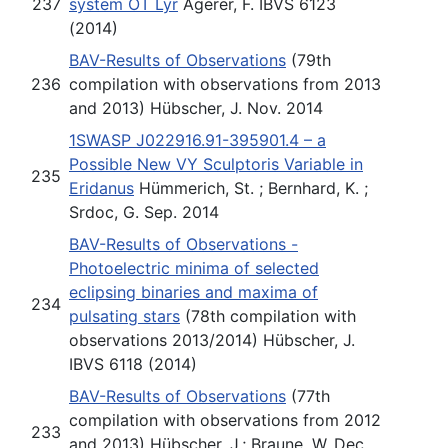
237
system OT Lyr
Agerer, F. IBVS 6123
(2014)
BAV-Results of Observations
(79th
236
compilation with observations from 2013
and 2013) Hübscher, J. Nov. 2014
1SWASP J022916.91-395901.4 – a
Possible New VY Sculptoris Variable in
235
Eridanus
Hümmerich, St. ; Bernhard, K. ;
Srdoc, G. Sep. 2014
BAV-Results of Observations -
Photoelectric minima of selected
eclipsing binaries and maxima of
234
pulsating stars
(78th compilation with
observations 2013/2014) Hübscher, J.
IBVS 6118 (2014)
BAV-Results of Observations
(77th
compilation with observations from 2012
233
and 2013) Hübscher, J.; Braune, W. Dec.