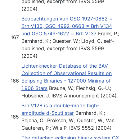
published, excerpt from IBVS 5599
(2004)
Beobachtungen von GSC 1927-0862 =
Brh V130, GSC 4992-0663 = Brh V134
und GSC 5749-1622 = Brh V137
Frank, P.;
167
Bernhard, K.; Quester, W.; Lloyd, C. self-
published, excerpt from IBVS 5599
(2004)
Lichtenknecker-Database of the BAV
Collection of Observational Results on
166
Eclipsing Binaries – 127.000 Minima of
1.906 Stars
Braune, W.; Flechsig, G.-U.;
Hübscher, J. IBVS Announcement (2004)
Brh V128 is a double-mode high-
amplitude d-Scuti star
Bernhard, K.;
165
Pejcha, O.; Proksch, W.; Quester, W., Van
Cauteren, P.; Wils P. IBVS 5552 (2004)
The detached eclipsing binary system GX