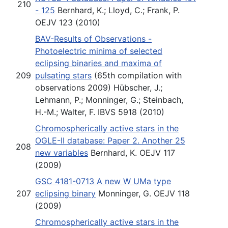
210
- 125
Bernhard, K.; Lloyd, C.; Frank, P.
OEJV 123 (2010)
BAV-Results of Observations -
Photoelectric minima of selected
eclipsing binaries and maxima of
209
pulsating stars
(65th compilation with
observations 2009) Hübscher, J.;
Lehmann, P.; Monninger, G.; Steinbach,
H.-M.; Walter, F. IBVS 5918 (2010)
Chromospherically active stars in the
OGLE-II database: Paper 2. Another 25
208
new variables
Bernhard, K. OEJV 117
(2009)
GSC 4181-0713 A new W UMa type
207
eclipsing binary
Monninger, G. OEJV 118
(2009)
Chromospherically active stars in the