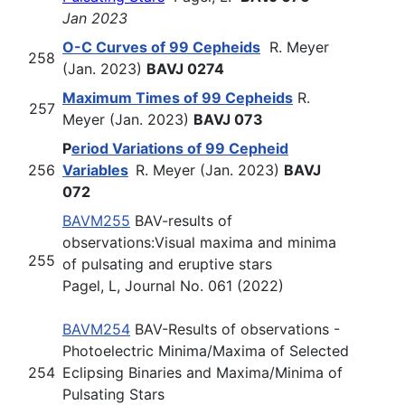
Jan 2023
O-C Curves of 99 Cepheids
R. Meyer
258
(Jan. 2023)
BAVJ 0274
Maximum Times of 99 Cepheids
R.
257
Meyer (Jan. 2023)
BAVJ 073
P
eriod Variations of 99 Cepheid
256
Variables
R. Meyer (Jan. 2023)
BAVJ
072
BAVM255
B
AV-results of
observations:
Visual maxima and minima
255
of pulsating and eruptive stars
Pagel, L, Journal No. 061 (2022)
BAVM254
B
AV-Results of observations -
Photoelectric Minima/Maxima
of Selected
254
Eclipsing Binaries and Maxima/Minima of
Pulsating Stars