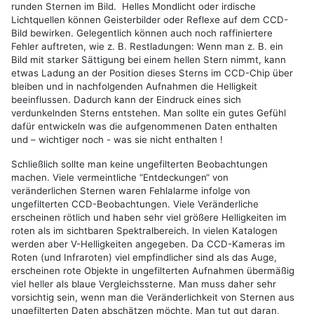
runden Sternen im Bild. Helles Mondlicht oder irdische
Lichtquellen können Geisterbilder oder Reflexe auf dem CCD-
Bild bewirken. Gelegentlich können auch noch raffiniertere
Fehler auftreten, wie z. B. Restladungen: Wenn man z. B. ein
Bild mit starker Sättigung bei einem hellen Stern nimmt, kann
etwas Ladung an der Position dieses Sterns im CCD-Chip über
bleiben und in nachfolgenden Aufnahmen die Helligkeit
beeinflussen. Dadurch kann der Eindruck eines sich
verdunkelnden Sterns entstehen. Man sollte ein gutes Gefühl
dafür entwickeln was die aufgenommenen Daten enthalten
und – wichtiger noch - was sie nicht enthalten !
Schließlich sollte man keine ungefilterten Beobachtungen
machen. Viele vermeintliche “Entdeckungen“ von
veränderlichen Sternen waren Fehlalarme infolge von
ungefilterten CCD-Beobachtungen. Viele Veränderliche
erscheinen rötlich und haben sehr viel größere Helligkeiten im
roten als im sichtbaren Spektralbereich. In vielen Katalogen
werden aber V-Helligkeiten angegeben. Da CCD-Kameras im
Roten (und Infraroten) viel empfindlicher sind als das Auge,
erscheinen rote Objekte in ungefilterten Aufnahmen übermäßig
viel heller als blaue Vergleichssterne. Man muss daher sehr
vorsichtig sein, wenn man die Veränderlichkeit von Sternen aus
ungefilterten Daten abschätzen möchte. Man tut gut daran,