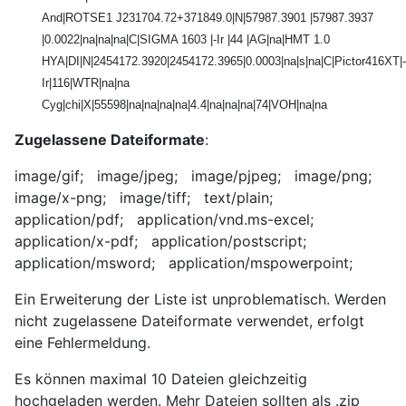
And|ROTSE1 J231704.72+371849.0|N|57987.3901 |57987.3937
|0.0022|na|na|na|C|SIGMA 1603 |-Ir |44 |AG|na|HMT 1.0
HYA|DI|N|2454172.3920|2454172.3965|0.0003|na|s|na|C|Pictor416XT|-
Ir|116|WTR|na|na
Cyg|chi|X|55598|na|na|na|na|4.4|na|na|na|74|VOH|na|na
Zugelassene Dateiformate
:
image/gif; image/jpeg; image/pjpeg; image/png;
image/x-png; image/tiff; text/plain;
application/pdf; application/vnd.ms-excel;
application/x-pdf; application/postscript;
application/msword; application/mspowerpoint;
Ein Erweiterung der Liste ist unproblematisch. Werden
nicht zugelassene Dateiformate verwendet, erfolgt
eine Fehlermeldung.
Es können maximal 10 Dateien gleichzeitig
hochgeladen werden. Mehr Dateien sollten als .zip