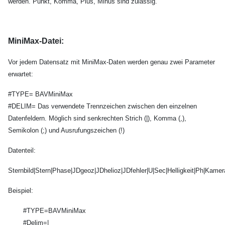
werden. Punkt, Komma, Plus, Minus sind zulässig.
MiniMax-Datei:
Vor jedem Datensatz mit MiniMax-Daten werden genau zwei Parameter
erwartet:
#TYPE= BAVMiniMax
#DELIM= Das verwendete Trennzeichen zwischen den einzelnen
Datenfeldern. Möglich sind senkrechten Strich (|), Komma (,),
Semikolon (;) und Ausrufungszeichen (!)
Datenteil:
Sternbild|Stern|Phase|JDgeoz|JDhelioz|JDfehler|U|Sec|Helligkeit|Ph|Kame
Beispiel:
#TYPE=BAVMiniMax
#Delim=|