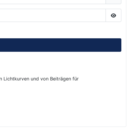
Passwor
on Lichtkurven und von Beiträgen für