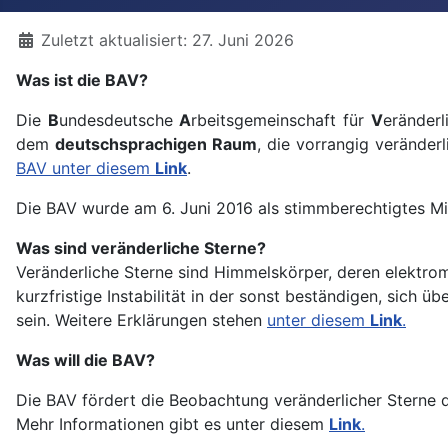
Details
Zuletzt aktualisiert: 27. Juni 2026
Was ist die BAV?
Die
B
undesdeutsche
A
rbeitsgemeinschaft für
V
eränder
dem
deutschsprachigen Raum
, die vorrangig veränder
BAV unter diesem
Link
.
Die BAV wurde am 6. Juni 2016 als stimmberechtigtes Mit
Was sind veränderliche Stern
e
?
Veränderliche Sterne sind Himmelskörper, deren elektroma
kurzfristige Instabilität in der sonst beständigen, sich 
sein. Weitere Erklärungen stehen
unter diesem
Link
.
Was will die BAV?
Die BAV fördert die Beobachtung veränderlicher Sterne
Mehr Informationen gibt es unter diesem
Link
.