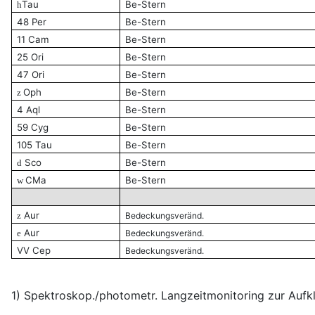
Tau
Be-Stern
h
48 Per
Be-Stern
11 Cam
Be-Stern
25 Ori
Be-Stern
47 Ori
Be-Stern
Oph
Be-Stern
z
4 Aql
Be-Stern
59 Cyg
Be-Stern
105 Tau
Be-Stern
Sco
Be-Stern
d
CMa
Be-Stern
w
Aur
z
Bedeckungsveränd.
Aur
e
Bedeckungsveränd.
VV Cep
Bedeckungsveränd.
1) Spektroskop./photometr. Langzeitmonitoring zur Aufkl