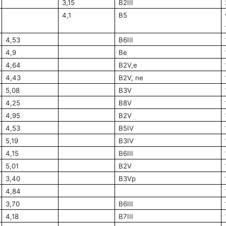
3,15
B2III
4,1
B5
4,53
B6III
4,9
Be
4,64
B2V,e
4,43
B2V, ne
5,08
B3V
4,25
B8V
4,95
B2V
4,53
B5IV
5,19
B3IV
4,15
B6III
5,01
B2V
3,40
B3Vp
4,84
3,70
B6III
4,18
B7III