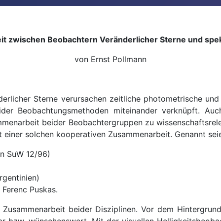
t zwischen Beobachtern Veränderlicher Sterne und spe
von Ernst Pollmann
rlicher Sterne verursachen zeitliche photometrische und 
ider Beobachtungsmethoden miteinander verknüpft. Auc
enarbeit beider Beobachtergruppen zu wissenschaftsreleva
eit einer solchen kooperativen Zusammenarbeit. Genannt se
 in SuW 12/96)
rgentinien)
 Ferenc Puskas.
er Zusammenarbeit beider Disziplinen. Vor dem Hintergrun
bar bzw. wünschenswert. Mit der visuellen Helligkeitsbeob