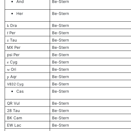
And
Be-Stern
Her
Be-Stern
Dra
Be-Stern
k
Per
Be-Stern
f
Tau
Be-Stern
z
MX Per
Be-Stern
psi Per
Be-Stern
Cyg
Be-Stern
e
Ori
Be-Stern
w
Aqr
Be-Stern
p
Be-Stern
V832 Cyg
Cas
Be-Stern
QR Vul
Be-Stern
28 Tau
Be-Stern
BK Cam
Be-Stern
EW Lac
Be-Stern