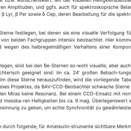
en Amplituden, und ggfs. auch für spektroskopische Belan
 β Lyr, β Per sowie δ Cep, deren Bearbeitung für die spekt
Sterne festlegen, bei denen sie eine visuelle Verfolgung 
ng von beiden Fachgruppen intensiv beobachtet. Hier kom
d wegen des halbregelmäßigen Verhaltens einer Kompon
legen, sind bei den Be-Sternen so-wohl visuelle, aber au
chterisch geeignet sind: Im ca. 24’ großen Bebach-tungsf
Um diese Sterne herauszufinden, wird die vorliegende Tabe
 dieses Projektes, da BAV-CCD-Beobachter schwache Sterne 
len Miras keine Resonanz. Bei einem CCD-Einsatz mit norma
d messba-ren Helligkeiten bis ca. 9 mag. Überlegenswert w
ewinnung zu geben, um echte Synchronität zu gewährleiste
e durch folgende, für Amateurin-strumente sichtbare Merkm