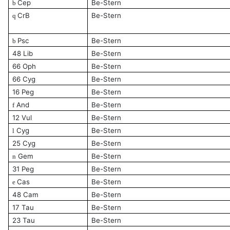
Cep
Be-Stern
b
CrB
Be-Stern
q
Psc
Be-Stern
b
48 Lib
Be-Stern
66 Oph
Be-Stern
66 Cyg
Be-Stern
16 Peg
Be-Stern
And
Be-Stern
f
12 Vul
Be-Stern
Cyg
Be-Stern
l
25 Cyg
Be-Stern
Gem
Be-Stern
n
31 Peg
Be-Stern
Cas
Be-Stern
e
48 Cam
Be-Stern
17 Tau
Be-Stern
23 Tau
Be-Stern