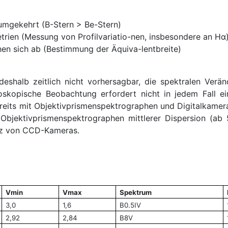
umgekehrt (B-Stern > Be-Stern)
etrien (Messung von Profilvariatio-nen, insbesondere an Hα
en sich ab (Bestimmung der Äquiva-lentbreite)
eshalb zeitlich nicht vorhersagbar, die spektralen Verän
roskopische Beobachtung erfordert nicht in jedem Fall e
bereits mit Objektivprismenspektrographen und Digitalkamer
Objektivprismenspektrographen mittlerer Dispersion (a
atz von CCD-Kameras.
Vmin
Vmax
Spektrum
3,0
1,6
B0.5IV
2,92
2,84
B8V