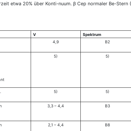
rzeit etwa 20% über Konti-nuum. β Cep normaler Be-Stern (
V
Spektrum
4,9
B2
5)
5)
ant
.
5)
5)
n
3,3 – 4,4
B3
n
2,1 – 4,4
B8