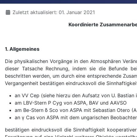
Details
Zuletzt aktualisiert: 01. Januar 2021
Koordinierte Zusammenarbei
1. Allgemeines
Die physikalischen Vorgänge in den Atmosphären Verände
dieser Tatsache Rechnung, indem sie die Befunde be
beschritten werden, um durch eine entsprechende Zusamm
Vergangenheit bestätigen eindrucksvoll die Sinnhaftigk
an VV Cep (siehe hierzu den Aufsatz von U. Bastian
am LBV-Stern P Cyg von ASPA, BAV und AAVSO
am Be-Stern
δ Sco von ASPA mit Sebastian Otero (A
an γ Cas von ASPA mit dem ungarischen Beobachter
bestätigen eindrucksvoll die Sinnhaftigkeit kooperativ
Erweiterung auf eine Vielzahl weiterer Objekte vorstell