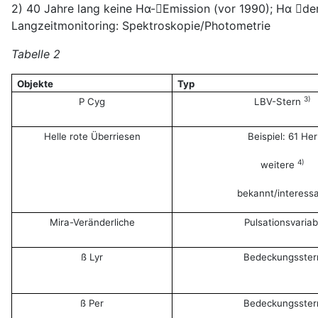
2) 40 Jahre lang keine Hα-Emission (vor 1990); Hα de
Langzeitmonitoring: Spektroskopie/Photometrie
Tabelle 2
Objekte
Typ
3)
P Cyg
LBV-Stern
Helle rote Überriesen
Beispiel: 61 Her
4)
weitere
bekannt/interess
Mira-Veränderliche
Pulsationsvariab
ß Lyr
Bedeckungsster
ß Per
Bedeckungsster