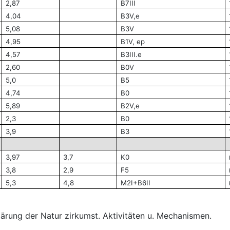
2,87
B7III
4,04
B3V,e
5,08
B3V
4,95
B1V, ep
4,57
B3III.e
2,60
B0V
5,0
B5
4,74
B0
5,89
B2V,e
2,3
B0
3,9
B3
3,97
3,7
K0
3,8
2,9
F5
5,3
4,8
M2I+B6II
ärung der Natur zirkumst. Aktivitäten u. Mechanismen.