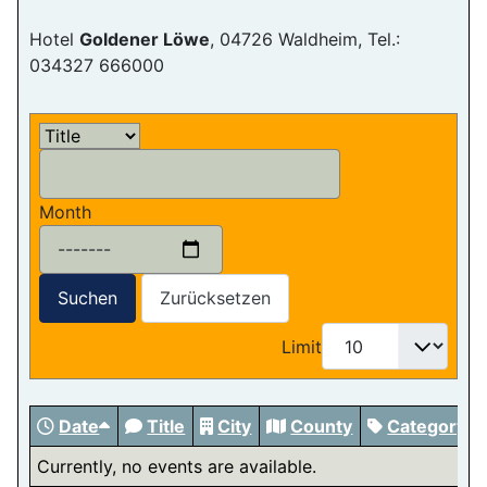
Hotel
Goldener Löwe
, 04726 Waldheim, Tel.:
034327 666000
Month
Suchen
Zurücksetzen
Limit
Date
Title
City
County
Category
Currently, no events are available.