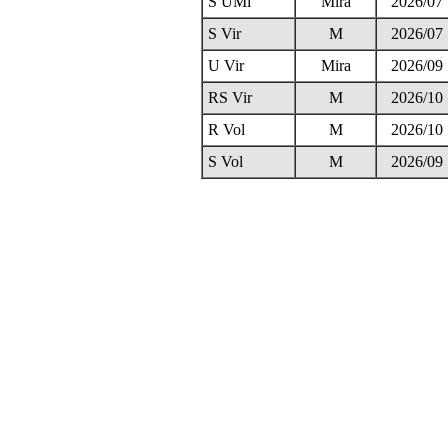
S UMi
Mira
2026/07
S Vir
M
2026/07
U Vir
Mira
2026/09
RS Vir
M
2026/10
R Vol
M
2026/10
S Vol
M
2026/09