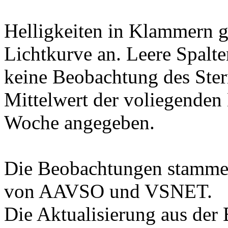
Helligkeiten in Klammern g
Lichtkurve an. Leere Spalt
keine Beobachtung des Ster
Mittelwert der voliegenden
Woche angegeben.
Die Beobachtungen stamme
von AAVSO und VSNET.
Die Aktualisierung aus de