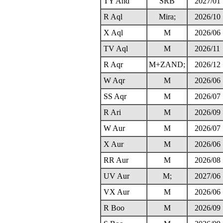
TY And
SRB
2027/01
R Aql
Mira;
2026/10
X Aql
M
2026/06
TV Aql
M
2026/11
R Aqr
M+ZAND;
2026/12
W Aqr
M
2026/06
SS Aqr
M
2026/07
R Ari
M
2026/09
W Aur
M
2026/07
X Aur
M
2026/06
RR Aur
M
2026/08
UV Aur
M;
2027/06
VX Aur
M
2026/06
R Boo
M
2026/09