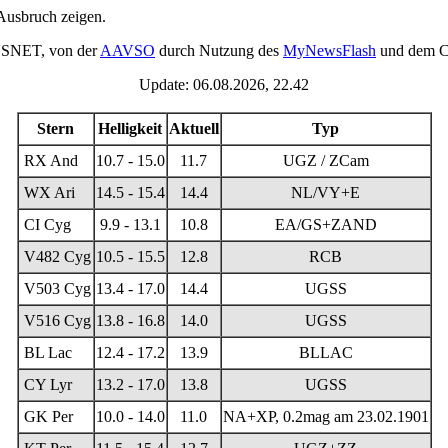
 Ausbruch zeigen.
VSNET, von der
AAVSO
durch Nutzung des
MyNewsFlash
und dem C
Update: 06.08.2026, 22.42
Stern
Helligkeit
Aktuell
Typ
RX And
10.7 - 15.0
11.7
UGZ / ZCam
WX Ari
14.5 - 15.4
14.4
NL/VY+E
CI Cyg
9.9 - 13.1
10.8
EA/GS+ZAND
V482 Cyg
10.5 - 15.5
12.8
RCB
V503 Cyg
13.4 - 17.0
14.4
UGSS
V516 Cyg
13.8 - 16.8
14.0
UGSS
BL Lac
12.4 - 17.2
13.9
BLLAC
CY Lyr
13.2 - 17.0
13.8
UGSS
GK Per
10.0 - 14.0
11.0
NA+XP, 0.2mag am 23.02.1901