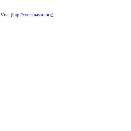
Vnet (
http://cvnet.aavso.org
).